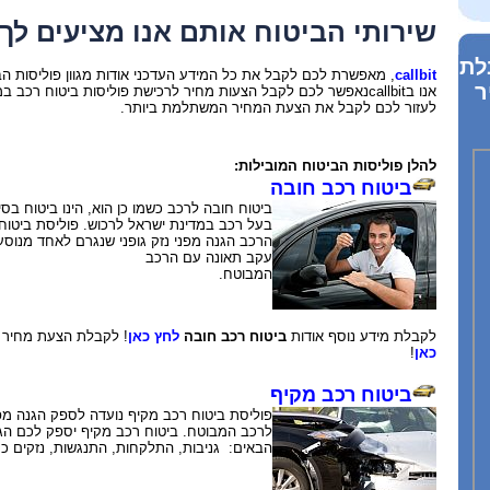
שירותי הביטוח אותם אנו מציעים לך
לת
callbit
, מאפשרת לכם לקבל את כל המידע העדכני אודות מגוון פוליסות הב
ר
אנו בcallbitנאפשר לכם לקבל הצעות מחיר לרכישת פוליסות ביטוח רכב 
לעזור לכם לקבל את הצעת המחיר המשתלמת ביותר.
להלן פוליסות הביטוח המובילות:
ביטוח רכב חובה
ביטוח חובה לרכב כשמו כן הוא, הינו ביטוח בסי
בעל רכב במדינת ישראל לרכוש. פוליסת ביטו
הרכב הגנה מפני נזק גופני שנגרם לאחד מנוסע
עקב תאונה עם הרכב
המבוט
לקבלת מידע נוסף אודות
ביטוח רכב חובה
לחץ כאן
! לקבלת הצעת מחיר מ-3 חברות בי
כאן
!
ביטוח רכב מקיף
פוליסת ביטוח רכב מקיף נועדה לספק הגנה מפנ
לרכב המבוטח. ביטוח רכב מקיף יספק לכם הגנ
הבאים: גניבות, התלקחות, התנגשות, נזקים כת